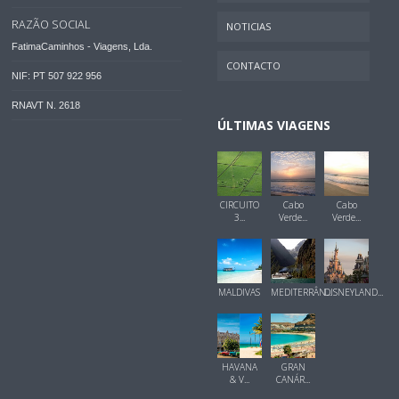
RAZÃO SOCIAL
NOTICIAS
FatimaCaminhos - Viagens, Lda.
CONTACTO
NIF: PT 507 922 956
RNAVT N. 2618
ÚLTIMAS VIAGENS
CIRCUITO
Cabo
Cabo
3...
Verde...
Verde...
MALDIVAS
MEDITERRÂN...
DISNEYLAND...
HAVANA
GRAN
& V...
CANÁR...