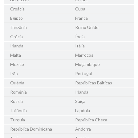
Croácia
Cuba
Egipto
França
Tanzânia
Reino Unido
Grécia
Índia
Irlanda
Itália
Malta
Marrocos
México
Moçambique
Irão
Portugal
Quénia
Repúblicas Bálticas
Roménia
Irlanda
Russia
Suiça
Tailândia
Lapónia
Turquia
República Checa
República Dominicana
Andorra