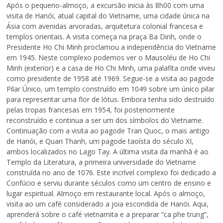
Após o pequeno-almoço, a excursão inicia às 8h00 com uma
visita de Hanói, atual capital do Vietname, uma cidade única na
Ásia com avenidas arvoradas, arquitetura colonial francesa e
templos orientais. A visita começa na praça Ba Dinh, onde o
Presidente Ho Chi Minh proclamou a independência do Vietname
em 1945. Neste complexo podemos ver o Mausoléu de Ho Chi
Minh (exterior) e a casa de Ho Chi Minh, uma palafita onde viveu
como presidente de 1958 até 1969. Segue-se a visita ao pagode
Pilar Único, um templo construído em 1049 sobre um único pilar
para representar uma flor de lótus. Embora tenha sido destruído
pelas tropas francesas em 1954, foi posteriormente
reconstruído e continua a ser um dos símbolos do Vietname.
Continuação com a visita ao pagode Tran Quoc, o mais antigo
de Hanói, e Quan Thanh, um pagode taoísta do século XI,
ambos localizados no Lago Tay. A última visita da manhã é ao
Templo da Literatura, a primeira universidade do Vietname
construída no ano de 1076. Este incrível complexo foi dedicado a
Confúcio e serviu durante séculos como um centro de ensino e
lugar espiritual. Almoço em restaurante local. Após o almoço,
visita ao um café considerado a joia escondida de Hanói. Aqui,
aprenderá sobre o café vietnamita e a preparar “ca phe trung”,