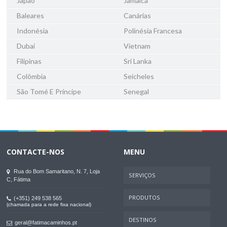
Japão
Jamaica
Baleares
Canárias
Indonésia
Polinésia Francesa
Dubai
Vietnam
Filipinas
Sri Lanka
Colômbia
Seicheles
São Tomé E Príncipe
Senegal
CONTACTE-NOS
MENU
Rua do Bom Samaritano, N. 7, Loja
SERVIÇOS
C, Fátima
PRODUTOS
(+351) 249 538 565
(chamada para a rede fixa nacional)
DESTINOS
geral@fatimacaminhos.pt