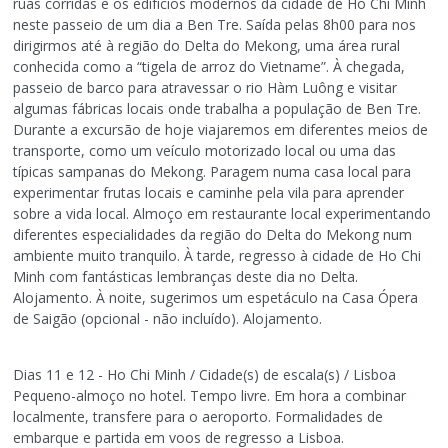
ruas corridas e os edifícios modernos da cidade de Ho Chi Minh
neste passeio de um dia a Ben Tre. Saída pelas 8h00 para nos
dirigirmos até à região do Delta do Mekong, uma área rural
conhecida como a “tigela de arroz do Vietname”. À chegada,
passeio de barco para atravessar o rio Hàm Luông e visitar
algumas fábricas locais onde trabalha a população de Ben Tre.
Durante a excursão de hoje viajaremos em diferentes meios de
transporte, como um veículo motorizado local ou uma das
típicas sampanas do Mekong. Paragem numa casa local para
experimentar frutas locais e caminhe pela vila para aprender
sobre a vida local. Almoço em restaurante local experimentando
diferentes especialidades da região do Delta do Mekong num
ambiente muito tranquilo. À tarde, regresso à cidade de Ho Chi
Minh com fantásticas lembranças deste dia no Delta.
Alojamento. À noite, sugerimos um espetáculo na Casa Ópera
de Saigão (opcional - não incluído). Alojamento.
Dias 11 e 12 - Ho Chi Minh / Cidade(s) de escala(s) / Lisboa
Pequeno-almoço no hotel. Tempo livre. Em hora a combinar
localmente, transfere para o aeroporto. Formalidades de
embarque e partida em voos de regresso a Lisboa.