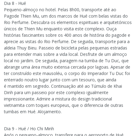
Dia 8 - Hué
Pequeno-almoço no hotel. Pelas 8h00, transporte até ao
Pagode Thien Mu, um dos marcos de Hué com belas vistas do
Rio Perfume. Descubra os elementos espirituais e arquitetónicos
únicos de Thien Mu enquanto visita este complexo. Ouça
histórias fascinantes sobre os 400 anos de história do pagode e
aprecie as vistas do Rio Perfume. De seguida, transporte para a
aldeia Thuy Bieu. Passeio de bicicleta pelas pequenas estradas
para entender mais sobre a vida local. Desfrute de um almoço
local no jardim. De seguida, paragem na tumba de Tu Duc, que
abrange uma área muito extensa cercada por lagoas. Apesar de
ter construído este mausoléu, o corpo do Imperador Tu Duc foi
enterrado noutro lugar junto com um tesouro, que ainda
é mantido em segredo. Continuação até ao Túmulo de Khai
Dinh para um passeio por este complexo igualmente
impressionante. Admire a mistura do design tradicional
vietnamita com toques europeus, que o diferencia de outras
tumbas em Hué. Alojamento.
Dia 9 - Hué / Ho Chi Minh
Após o pequeno-almoço, transfere para o aeroporto de Hué