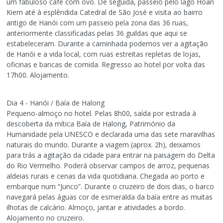
um fabuloso café com ovo. De seguida, passeio pelo lago Hoan
Kiem até à esplêndida Catedral de São José e visita ao bairro
antigo de Hanói com um passeio pela zona das 36 ruas,
anteriormente classificadas pelas 36 guildas que aqui se
estabeleceram. Durante a caminhada podemos ver a agitação
de Hanói e a vida local, com ruas estreitas repletas de lojas,
oficinas e bancas de comida. Regresso ao hotel por volta das
17h00. Alojamento.
Dia 4 - Hanói / Baía de Halong
Pequeno-almoço no hotel. Pelas 8h00, saída por estrada à
descoberta da mítica Baía de Halong, Património da
Humanidade pela UNESCO e declarada uma das sete maravilhas
naturais do mundo. Durante a viagem (aprox. 2h), deixamos
para trás a agitação da cidade para entrar na paisagem do Delta
do Rio Vermelho. Poderá observar campos de arroz, pequenas
aldeias rurais e cenas da vida quotidiana. Chegada ao porto e
embarque num “Junco”. Durante o cruzeiro de dois dias, o barco
navegará pelas águas cor de esmeralda da baía entre as muitas
ilhotas de calcário. Almoço, jantar e atividades a bordo.
Alojamento no cruzeiro.