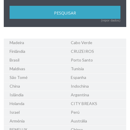
(repor dados)
Madeira
Cabo Verde
Finlândia
CRUZEIROS
Brasil
Porto Santo
Maldivas
Tunísia
São Tomé
Espanha
China
Indochina
Islândia
Argentina
Holanda
CITY BREAKS
Israel
Perú
Arménia
Austrália
BENELUX
Chipre