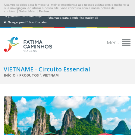
Usamos cookies para fornecer a melhor experiencia aos nossos utilizadores e melhorar a
sua navegação. Ao utilizar o nosso site, voce concorda com a nossa politica de
cookies.
Saber Mais
Fechar
(+351) 249 538 565
geral@fatimacaminhos.pt
(chamada para a rede fixa nacional)
Navegar para FC Tour Operator
Menu
VIETNAME - Circuito Essencial
\
\
INÍCIO
PRODUTOS
VIETNAM