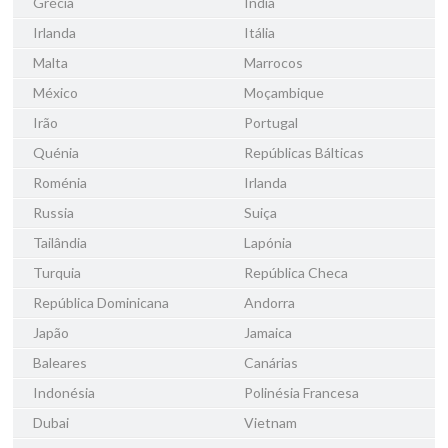
Grécia
Índia
Irlanda
Itália
Malta
Marrocos
México
Moçambique
Irão
Portugal
Quénia
Repúblicas Bálticas
Roménia
Irlanda
Russia
Suiça
Tailândia
Lapónia
Turquia
República Checa
República Dominicana
Andorra
Japão
Jamaica
Baleares
Canárias
Indonésia
Polinésia Francesa
Dubai
Vietnam