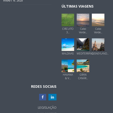
RNAVT N. 2618
ÚLTIMAS VIAGENS
CIRCUITO
Cabo
Cabo
3...
Verde...
Verde...
MALDIVAS
MEDITERRÂN...
DISNEYLAND...
HAVANA
GRAN
& V...
CANÁR...
REDES SOCIAIS
LEGISLAÇÃO