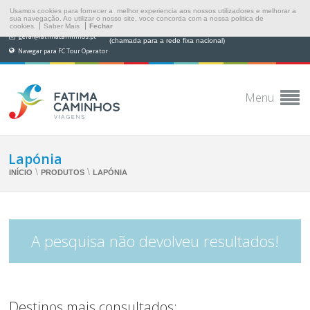
Usamos cookies para fornecer a melhor experiencia aos nossos utilizadores e melhorar a
sua navegação. Ao utilizar o nosso site, voce concorda com a nossa politica de
cookies.
Saber Mais
Fechar
(+351) 249 538 565
geral@fatimacaminhos.pt
(chamada para a rede fixa nacional)
Navegar para FC Tour Operator
Menu
Lapónia
\
\
INÍCIO
PRODUTOS
LAPÓNIA
A pesquisa não devolveu resultados!
Destinos mais consultados: