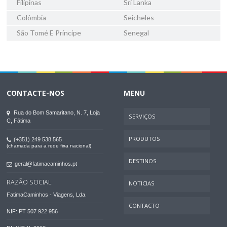
Filipinas
Sri Lanka
Colômbia
Seicheles
São Tomé E Príncipe
Senegal
CONTACTE-NOS
MENU
Rua do Bom Samaritano, N. 7, Loja
SERVIÇOS
C, Fátima
PRODUTOS
(+351) 249 538 565
(chamada para a rede fixa nacional)
DESTINOS
geral@fatimacaminhos.pt
RAZÃO SOCIAL
NOTICIAS
FatimaCaminhos - Viagens, Lda.
CONTACTO
NIF: PT 507 922 956