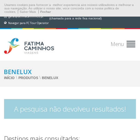
Usamos cookies para fornecer a melhor experiencia aos nossos utilizadores e melhorar a
sua navegação. Ao utilizar o nosso site, voce concorda com a nossa politica de
cookies.
Saber Mais
Fechar
(+351) 249 538 565
geral@fatimacaminhos.pt
(chamada para a rede fixa nacional)
Navegar para FC Tour Operator
Menu
BENELUX
\
\
INÍCIO
PRODUTOS
BENELUX
A pesquisa não devolveu resultados!
Destinos mais consultados: