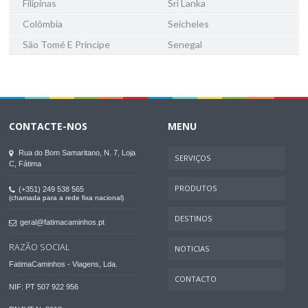
Filipinas
Sri Lanka
Colômbia
Seicheles
São Tomé E Príncipe
Senegal
CONTACTE-NOS
MENU
Rua do Bom Samaritano, N. 7, Loja
SERVIÇOS
C, Fátima
PRODUTOS
(+351) 249 538 565
(chamada para a rede fixa nacional)
DESTINOS
geral@fatimacaminhos.pt
RAZÃO SOCIAL
NOTICIAS
FatimaCaminhos - Viagens, Lda.
CONTACTO
NIF: PT 507 922 956