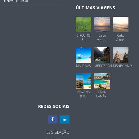
RNAVT N. 2618
ÚLTIMAS VIAGENS
CIRCUITO
Cabo
Cabo
3...
Verde...
Verde...
MALDIVAS
MEDITERRÂN...
DISNEYLAND...
HAVANA
GRAN
& V...
CANÁR...
REDES SOCIAIS
LEGISLAÇÃO