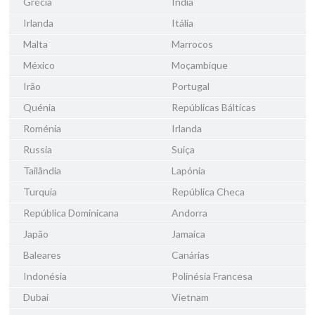
Grécia
Índia
Irlanda
Itália
Malta
Marrocos
México
Moçambique
Irão
Portugal
Quénia
Repúblicas Bálticas
Roménia
Irlanda
Russia
Suiça
Tailândia
Lapónia
Turquia
República Checa
República Dominicana
Andorra
Japão
Jamaica
Baleares
Canárias
Indonésia
Polinésia Francesa
Dubai
Vietnam