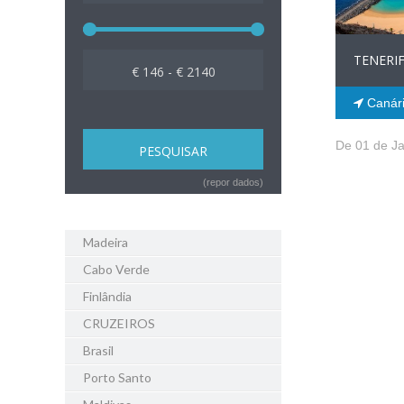
TENERI
€ 146 - € 2140
Canár
De 01 de Ja
(repor dados)
Madeira
Cabo Verde
Finlândia
CRUZEIROS
Brasil
Porto Santo