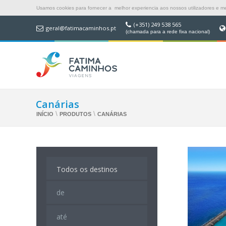
Usamos cookies para fornecer a melhor experiencia aos nossos utilizadores e mel
(+351) 249 538 565
geral@fatimacaminhos.pt
(chamada para a rede fixa nacional)
Canárias
\
\
INÍCIO
PRODUTOS
CANÁRIAS