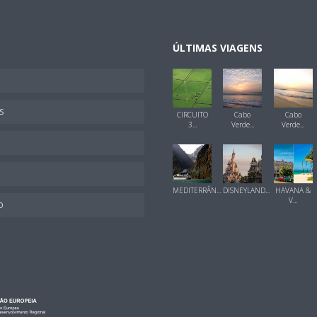
ÚLTIMAS VIAGENS
S
CIRCUITO
Cabo
Cabo
3...
Verde...
Verde...
MEDITERRÂN...
DISNEYLAND...
HAVANA &
V...
O