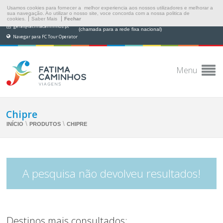
Usamos cookies para fornecer a melhor experiencia aos nossos utilizadores e melhorar a
sua navegação. Ao utilizar o nosso site, voce concorda com a nossa politica de
cookies.
Saber Mais
Fechar
(+351) 249 538 565
geral@fatimacaminhos.pt
(chamada para a rede fixa nacional)
Navegar para FC Tour Operator
Menu
Chipre
\
\
INÍCIO
PRODUTOS
CHIPRE
A pesquisa não devolveu resultados!
Destinos mais consultados: