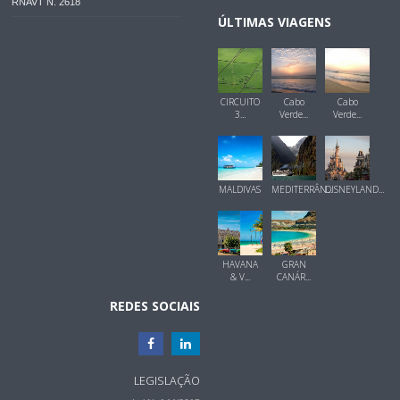
RNAVT N. 2618
ÚLTIMAS VIAGENS
CIRCUITO
Cabo
Cabo
3...
Verde...
Verde...
MALDIVAS
MEDITERRÂN...
DISNEYLAND...
HAVANA
GRAN
& V...
CANÁR...
REDES SOCIAIS
LEGISLAÇÃO