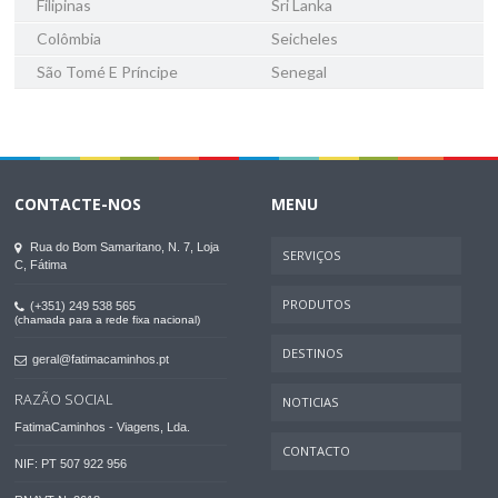
Filipinas
Sri Lanka
Colômbia
Seicheles
São Tomé E Príncipe
Senegal
CONTACTE-NOS
MENU
Rua do Bom Samaritano, N. 7, Loja
SERVIÇOS
C, Fátima
PRODUTOS
(+351) 249 538 565
(chamada para a rede fixa nacional)
DESTINOS
geral@fatimacaminhos.pt
RAZÃO SOCIAL
NOTICIAS
FatimaCaminhos - Viagens, Lda.
CONTACTO
NIF: PT 507 922 956