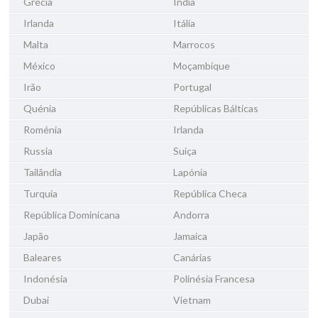
Grécia
Índia
Irlanda
Itália
Malta
Marrocos
México
Moçambique
Irão
Portugal
Quénia
Repúblicas Bálticas
Roménia
Irlanda
Russia
Suiça
Tailândia
Lapónia
Turquia
República Checa
República Dominicana
Andorra
Japão
Jamaica
Baleares
Canárias
Indonésia
Polinésia Francesa
Dubai
Vietnam