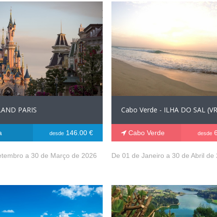
LAND PARIS
Cabo Verde - ILHA DO SAL (VR
a
146.00 €
Cabo Verde
6
desde
desde
etembro a 30 de Março de 2026
De 01 de Janeiro a 30 de Abril de