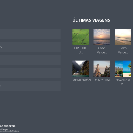
ÚLTIMAS VIAGENS
S
CIRCUITO
Cabo
Cabo
3...
Verde...
Verde...
MEDITERRÂN...
DISNEYLAND...
HAVANA &
V...
O