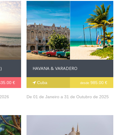
)
HAVANA & VARADERO
35.00 €
Cuba
985.00 €
desde
 2026
De 01 de Janeiro a 31 de Outubro de 2025