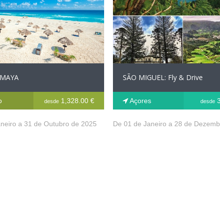
 MAYA
SÃO MIGUEL: Fly & Drive
o
1,328.00 €
Açores
3
desde
desde
neiro a 31 de Outubro de 2025
De 01 de Janeiro a 28 de Dezemb