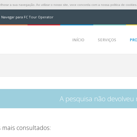
horar a sua navegação. Ao utilizar o nosso site, voce concorda com a nossa politica de cookies
Navegar para FC Tour Operator
INÍCIO
SERVIÇOS
PR
A pesquisa não devolveu 
 mais consultados: