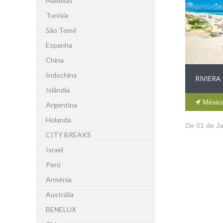
Maldivas
Tunísia
São Tomé
Espanha
China
Indochina
RIVIERA
Islândia
Méxic
Argentina
Holanda
De 01 de Ja
CITY BREAKS
Israel
Perú
Arménia
Austrália
BENELUX