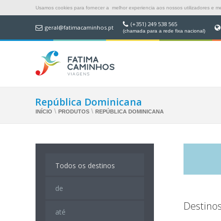
Usamos cookies para fornecer a melhor experiencia aos nossos utilizadores e mel
(+351) 249 538 565
geral@fatimacaminhos.pt
(chamada para a rede fixa nacional)
República Dominicana
\
\
INÍCIO
PRODUTOS
REPÚBLICA DOMINICANA
Destinos