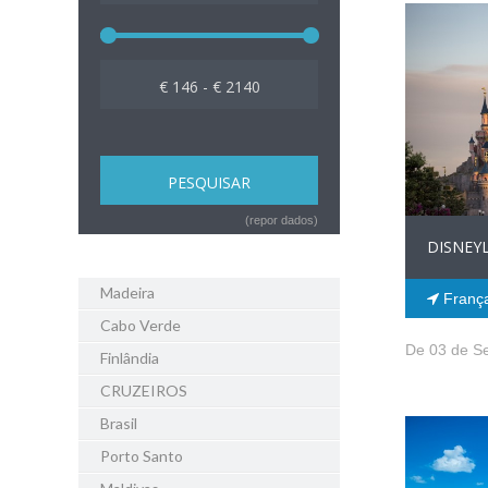
€ 146 - € 2140
(repor dados)
DISNEY
Madeira
Franç
Cabo Verde
De 03 de S
Finlândia
CRUZEIROS
Brasil
Porto Santo