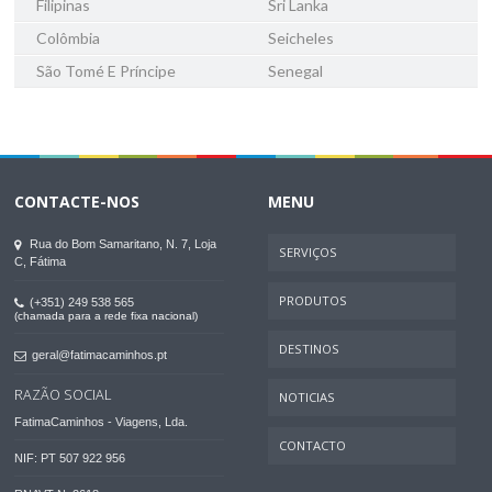
Filipinas
Sri Lanka
Colômbia
Seicheles
São Tomé E Príncipe
Senegal
CONTACTE-NOS
MENU
Rua do Bom Samaritano, N. 7, Loja
SERVIÇOS
C, Fátima
PRODUTOS
(+351) 249 538 565
(chamada para a rede fixa nacional)
DESTINOS
geral@fatimacaminhos.pt
RAZÃO SOCIAL
NOTICIAS
FatimaCaminhos - Viagens, Lda.
CONTACTO
NIF: PT 507 922 956