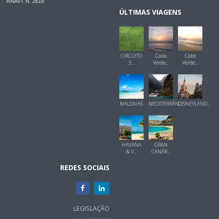
RNAVT N. 2618
ÚLTIMAS VIAGENS
CIRCUITO
Cabo
Cabo
3...
Verde...
Verde...
MALDIVAS
MEDITERRÂN...
DISNEYLAND...
HAVANA
GRAN
& V...
CANÁR...
REDES SOCIAIS
LEGISLAÇÃO