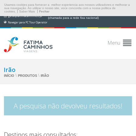
Usamos cookies para fornecer a melhor experiencia aos nossos utilizadores e melhorar a
sua navegação. Ao utilizar o nosso site, voce concorda com a nossa politica de
cookies.
Saber Mais
Fechar
(+351) 249 538 565
geral@fatimacaminhos.pt
(chamada para a rede fixa nacional)
Navegar para FC Tour Operator
Menu
Irão
\
\
INÍCIO
PRODUTOS
IRÃO
A pesquisa não devolveu resultados!
Destinos mais consultados: