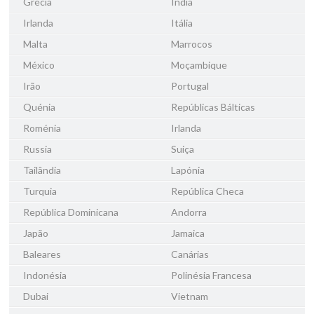
Grécia
Índia
Irlanda
Itália
Malta
Marrocos
México
Moçambique
Irão
Portugal
Quénia
Repúblicas Bálticas
Roménia
Irlanda
Russia
Suiça
Tailândia
Lapónia
Turquia
República Checa
República Dominicana
Andorra
Japão
Jamaica
Baleares
Canárias
Indonésia
Polinésia Francesa
Dubai
Vietnam