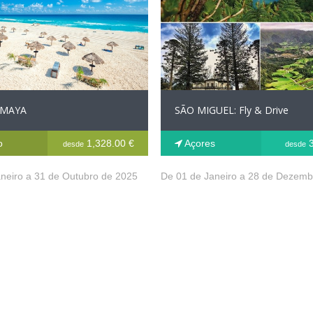
 MAYA
SÃO MIGUEL: Fly & Drive
o
1,328.00 €
Açores
3
desde
desde
neiro a 31 de Outubro de 2025
De 01 de Janeiro a 28 de Dezemb