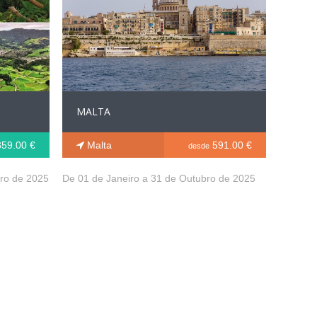
MALTA
59.00 €
Malta
591.00 €
desde
ro de 2025
De 01 de Janeiro a 31 de Outubro de 2025