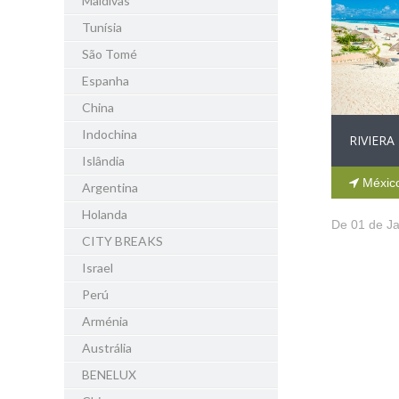
Maldivas
Tunísia
São Tomé
Espanha
China
Indochina
RIVIERA
Islândia
Méxic
Argentina
Holanda
De 01 de Ja
CITY BREAKS
Israel
Perú
Arménia
Austrália
BENELUX