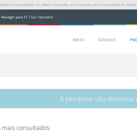
horar a sua navegação. Ao utilizar o nosso site, voce concorda com a nossa politica de cookies
Navegar para FC Tour Operator
INÍCIO
SERVIÇOS
PR
A pesquisa não devolveu 
 mais consultados: