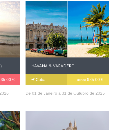
)
HAVANA & VARADERO
35.00 €
Cuba
985.00 €
desde
 2026
De 01 de Janeiro a 31 de Outubro de 2025