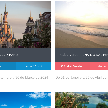
LAND PARIS
Cabo Verde - ILHA DO SAL (VR
a
146.00 €
Cabo Verde
6
desde
desde
etembro a 30 de Março de 2026
De 01 de Janeiro a 30 de Abril de