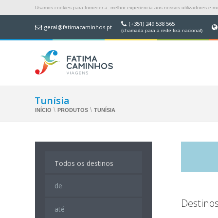
Usamos cookies para fornecer a melhor experiencia aos nossos utilizadores e mel
(+351) 249 538 565
geral@fatimacaminhos.pt
(chamada para a rede fixa nacional)
Tunísia
\
\
INÍCIO
PRODUTOS
TUNÍSIA
Destinos