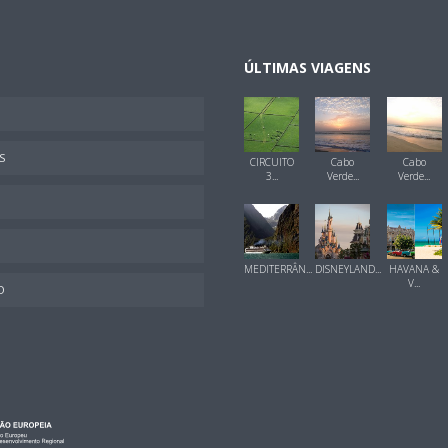
ÚLTIMAS VIAGENS
S
CIRCUITO
Cabo
Cabo
3...
Verde...
Verde...
MEDITERRÂN...
DISNEYLAND...
HAVANA &
V...
O