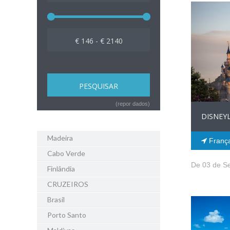
€ 146 - € 2140
(repor dados)
DISNEY
Madeira
Franç
Cabo Verde
De 03 de S
Finlândia
CRUZEIROS
Brasil
Porto Santo