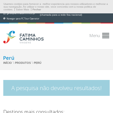
Usamos cookies para fornecer a melhor experiencia aos nossos utilizadores e melhorar a
sua navegação. Ao utilizar o nosso site, voce concorda com a nossa politica de
cookies.
Saber Mais
Fechar
(+351) 249 538 565
geral@fatimacaminhos.pt
(chamada para a rede fixa nacional)
Navegar para FC Tour Operator
Menu
Perú
\
\
INÍCIO
PRODUTOS
PERÚ
A pesquisa não devolveu resultados!
Destinos mais consultados: