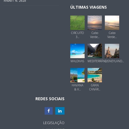
RNAVT N. 2618
ÚLTIMAS VIAGENS
CIRCUITO
Cabo
Cabo
3...
Verde...
Verde...
MALDIVAS
MEDITERRÂN...
DISNEYLAND...
HAVANA
GRAN
& V...
CANÁR...
REDES SOCIAIS
LEGISLAÇÃO