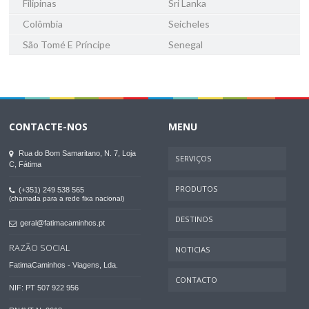
Filipinas
Sri Lanka
Colômbia
Seicheles
São Tomé E Príncipe
Senegal
CONTACTE-NOS
MENU
Rua do Bom Samaritano, N. 7, Loja
SERVIÇOS
C, Fátima
PRODUTOS
(+351) 249 538 565
(chamada para a rede fixa nacional)
DESTINOS
geral@fatimacaminhos.pt
RAZÃO SOCIAL
NOTICIAS
FatimaCaminhos - Viagens, Lda.
CONTACTO
NIF: PT 507 922 956