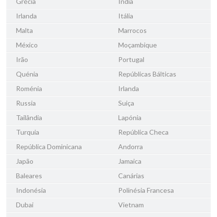
Grécia
Índia
Irlanda
Itália
Malta
Marrocos
México
Moçambique
Irão
Portugal
Quénia
Repúblicas Bálticas
Roménia
Irlanda
Russia
Suiça
Tailândia
Lapónia
Turquia
República Checa
República Dominicana
Andorra
Japão
Jamaica
Baleares
Canárias
Indonésia
Polinésia Francesa
Dubai
Vietnam