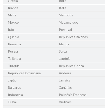
Grécia
Índia
Irlanda
Itália
Malta
Marrocos
México
Moçambique
Irão
Portugal
Quénia
Repúblicas Bálticas
Roménia
Irlanda
Russia
Suiça
Tailândia
Lapónia
Turquia
República Checa
República Dominicana
Andorra
Japão
Jamaica
Baleares
Canárias
Indonésia
Polinésia Francesa
Dubai
Vietnam