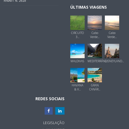
RNAVT N. 2618
ÚLTIMAS VIAGENS
CIRCUITO
Cabo
Cabo
3...
Verde...
Verde...
MALDIVAS
MEDITERRÂN...
DISNEYLAND...
HAVANA
GRAN
& V...
CANÁR...
REDES SOCIAIS
LEGISLAÇÃO