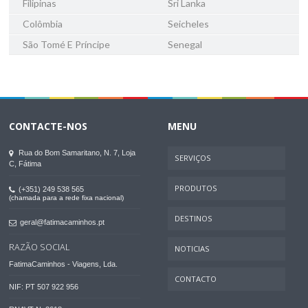
Filipinas
Sri Lanka
Colômbia
Seicheles
São Tomé E Príncipe
Senegal
CONTACTE-NOS
MENU
Rua do Bom Samaritano, N. 7, Loja
SERVIÇOS
C, Fátima
PRODUTOS
(+351) 249 538 565
(chamada para a rede fixa nacional)
DESTINOS
geral@fatimacaminhos.pt
RAZÃO SOCIAL
NOTICIAS
FatimaCaminhos - Viagens, Lda.
CONTACTO
NIF: PT 507 922 956