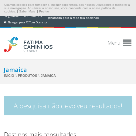
Usamos cookies para fornecer a melhor experiencia aos nossos utilizadores e melhorar a
sua navegação. Ao utilizar o nosso site, voce concorda com a nossa politica de
cookies.
Saber Mais
Fechar
(+351) 249 538 565
geral@fatimacaminhos.pt
(chamada para a rede fixa nacional)
Navegar para FC Tour Operator
Menu
Jamaica
\
\
INÍCIO
PRODUTOS
JAMAICA
A pesquisa não devolveu resultados!
Destinos mais consultados: