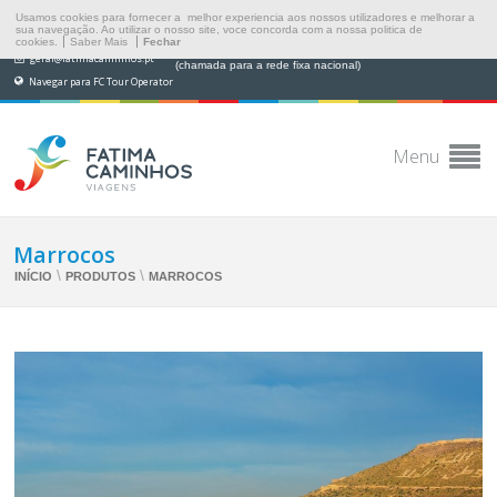
Usamos cookies para fornecer a melhor experiencia aos nossos utilizadores e melhorar a
sua navegação. Ao utilizar o nosso site, voce concorda com a nossa politica de
cookies.
Saber Mais
Fechar
(+351) 249 538 565
geral@fatimacaminhos.pt
(chamada para a rede fixa nacional)
Navegar para FC Tour Operator
Menu
Marrocos
\
\
INÍCIO
PRODUTOS
MARROCOS