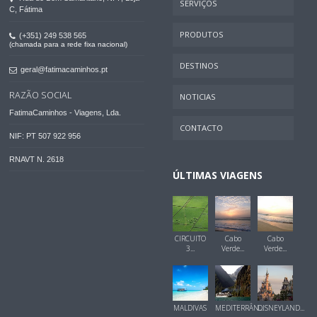
SERVIÇOS
C, Fátima
PRODUTOS
(+351) 249 538 565
(chamada para a rede fixa nacional)
DESTINOS
geral@fatimacaminhos.pt
RAZÃO SOCIAL
NOTICIAS
FatimaCaminhos - Viagens, Lda.
CONTACTO
NIF: PT 507 922 956
RNAVT N. 2618
ÚLTIMAS VIAGENS
CIRCUITO
Cabo
Cabo
3...
Verde...
Verde...
MALDIVAS
MEDITERRÂN...
DISNEYLAND...