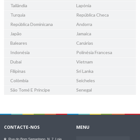
Tailândia
Lapónia
Turquia
República Checa
República Dominicana
Andorra
Japão
Jamaica
Baleares
Canárias
Indonésia
Polinésia Francesa
Dubai
Vietnam
Filipinas
Sri Lanka
Colômbia
Seicheles
São Tomé E Príncipe
Senegal
CONTACTE-NOS
MENU
Rua do Bom Samaritano, N. 7, Loja