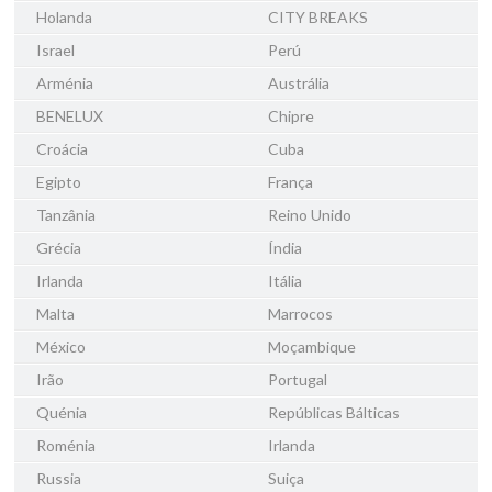
Holanda
CITY BREAKS
Israel
Perú
Arménia
Austrália
BENELUX
Chipre
Croácia
Cuba
Egipto
França
Tanzânia
Reino Unido
Grécia
Índia
Irlanda
Itália
Malta
Marrocos
México
Moçambique
Irão
Portugal
Quénia
Repúblicas Bálticas
Roménia
Irlanda
Russia
Suiça