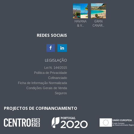
HAVANA
GRAN
& V...
CANÁR...
REDES SOCIAIS
LEGISLAÇÃO
Lei N. 144/2015
Política de Privacidade
Cofinanciado
Ficha de Informação Normalizada
Condições Gerais de Venda
Seguros
PROJECTOS DE COFINANCIAMENTO