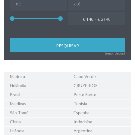
€ 146 - € 2140
(repor dados)
Madeira
Cabo Verde
Finlândia
CRUZEIROS
Brasil
Porto Santo
Maldivas
Tunísia
São Tomé
Espanha
China
Indochina
Islândia
Argentina