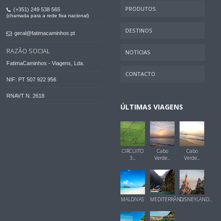
PRODUTOS
(+351) 249 538 565
(chamada para a rede fixa nacional)
DESTINOS
geral@fatimacaminhos.pt
RAZÃO SOCIAL
NOTICIAS
FatimaCaminhos - Viagens, Lda.
CONTACTO
NIF: PT 507 922 956
RNAVT N. 2618
ÚLTIMAS VIAGENS
CIRCUITO
Cabo
Cabo
3...
Verde...
Verde...
MALDIVAS
MEDITERRÂN...
DISNEYLAND...