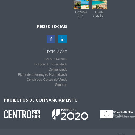
HAVANA
GRAN
& V...
CANÁR...
REDES SOCIAIS
LEGISLAÇÃO
Lei N. 144/2015
Política de Privacidade
Cofinanciado
Ficha de Informação Normalizada
Condições Gerais de Venda
Seguros
PROJECTOS DE COFINANCIAMENTO