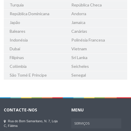
Turquia
República Checa
República Dominicana
Andorra
Japão
Jamaica
Baleares
Canárias
Indonésia
Polinésia Francesa
Dubai
Vietnam
Filipinas
Sri Lanka
Colômbia
Seicheles
São Tomé E Príncipe
Senegal
CONTACTE-NOS
MENU
Rua do Bom Samaritano, N. 7, Loja
SERVIÇOS
C, Fátima