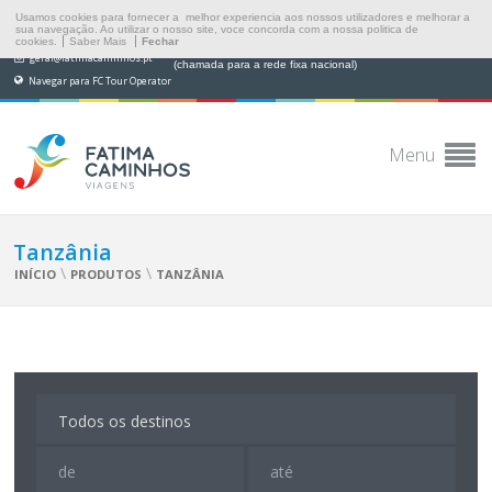
Usamos cookies para fornecer a melhor experiencia aos nossos utilizadores e melhorar a
sua navegação. Ao utilizar o nosso site, voce concorda com a nossa politica de
cookies.
Saber Mais
Fechar
(+351) 249 538 565
geral@fatimacaminhos.pt
(chamada para a rede fixa nacional)
Navegar para FC Tour Operator
Menu
Tanzânia
\
\
INÍCIO
PRODUTOS
TANZÂNIA