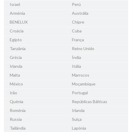
Israel
Perú
Arménia
Austrália
BENELUX
Chipre
Croácia
Cuba
Egipto
França
Tanzânia
Reino Unido
Grécia
Índia
Irlanda
Itália
Malta
Marrocos
México
Moçambique
Irão
Portugal
Quénia
Repúblicas Bálticas
Roménia
Irlanda
Russia
Suiça
Tailândia
Lapónia