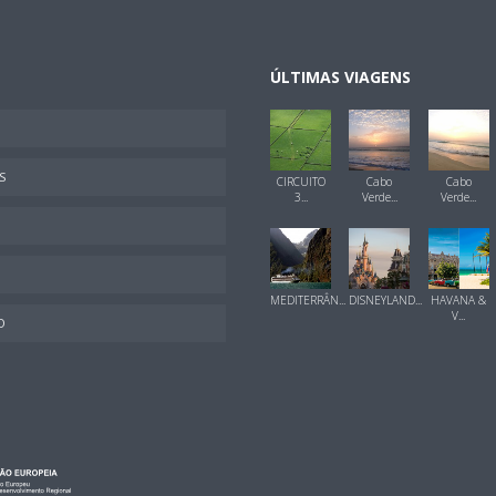
ÚLTIMAS VIAGENS
S
CIRCUITO
Cabo
Cabo
3...
Verde...
Verde...
MEDITERRÂN...
DISNEYLAND...
HAVANA &
V...
O