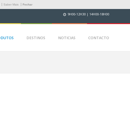
.
Saber Mais
Fechar
9H00-12H30 | 14H00-18H00
ODUTOS
DESTINOS
NOTICIAS
CONTACTO