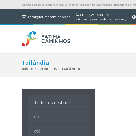
Usamos cookies para fornecer a melhor experiencia aos nossos utilizadores e mel
(+351) 249 538 565
geral@fatimacaminhos.pt
(chamada para a rede fixa nacional)
Tailândia
\
\
INÍCIO
PRODUTOS
TAILÂNDIA