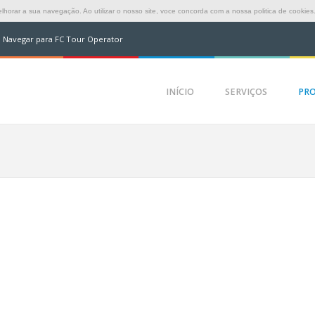
horar a sua navegação. Ao utilizar o nosso site, voce concorda com a nossa politica de cookies
Navegar para FC Tour Operator
INÍCIO
SERVIÇOS
PR