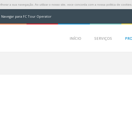
horar a sua navegação. Ao utilizar o nosso site, voce concorda com a nossa politica de cookies
Navegar para FC Tour Operator
INÍCIO
SERVIÇOS
PR