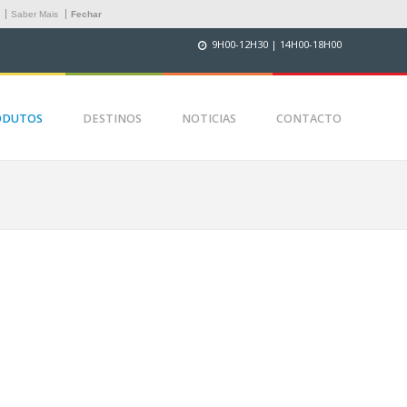
.
Saber Mais
Fechar
9H00-12H30 | 14H00-18H00
ODUTOS
DESTINOS
NOTICIAS
CONTACTO