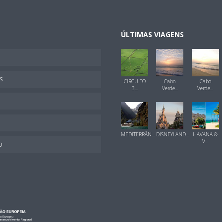
ÚLTIMAS VIAGENS
S
CIRCUITO
Cabo
Cabo
3...
Verde...
Verde...
MEDITERRÂN...
DISNEYLAND...
HAVANA &
V...
O