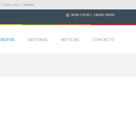
.
Saber Mais
Fechar
9H00-12H30 | 14H00-18H00
ODUTOS
DESTINOS
NOTICIAS
CONTACTO