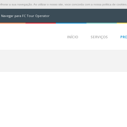
horar a sua navegação. Ao utilizar o nosso site, voce concorda com a nossa politica de cookies
Navegar para FC Tour Operator
INÍCIO
SERVIÇOS
PR