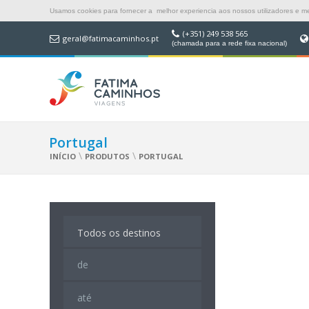
Usamos cookies para fornecer a melhor experiencia aos nossos utilizadores e mel
(+351) 249 538 565
geral@fatimacaminhos.pt
(chamada para a rede fixa nacional)
Portugal
\
\
INÍCIO
PRODUTOS
PORTUGAL