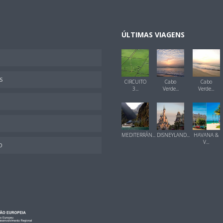
ÚLTIMAS VIAGENS
S
CIRCUITO
Cabo
Cabo
3...
Verde...
Verde...
MEDITERRÂN...
DISNEYLAND...
HAVANA &
V...
O