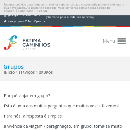
Usamos cookies para fornecer a melhor experiencia aos nossos utilizadores e melhorar a
sua navegação. Ao utilizar o nosso site, voce concorda com a nossa politica de
cookies.
Saber Mais
Fechar
(+351) 249 538 565
geral@fatimacaminhos.pt
(chamada para a rede fixa nacional)
Navegar para FC Tour Operator
Menu
Grupos
\
\
INÍCIO
SERVIÇOS
GRUPOS
Porquê viajar em grupo?
Esta é uma das muitas perguntas que muitas vezes fazemos!
Para nós, a resposta é simples:
a vivência da viagem / peregrinação, em grupo, torna-se muito