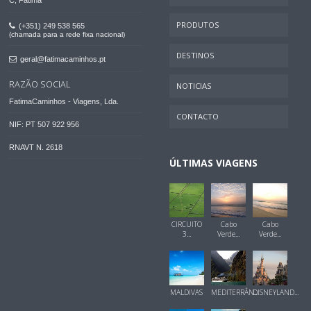
PRODUTOS
(+351) 249 538 565
(chamada para a rede fixa nacional)
DESTINOS
geral@fatimacaminhos.pt
RAZÃO SOCIAL
NOTICIAS
FatimaCaminhos - Viagens, Lda.
CONTACTO
NIF: PT 507 922 956
RNAVT N. 2618
ÚLTIMAS VIAGENS
CIRCUITO
Cabo
Cabo
3...
Verde...
Verde...
MALDIVAS
MEDITERRÂN...
DISNEYLAND...