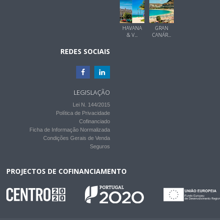
HAVANA
GRAN
& V...
CANÁR...
REDES SOCIAIS
LEGISLAÇÃO
Lei N. 144/2015
Política de Privacidade
Cofinanciado
Ficha de Informação Normalizada
Condições Gerais de Venda
Seguros
PROJECTOS DE COFINANCIAMENTO