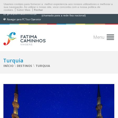
Usamos cookies para fornecer a melhor experiencia aos nossos utilizadores e melhorar a
sua navegação. Ao utilizar o nosso site, voce concorda com a nossa politica de
cookies.
Saber Mais
Fechar
(+351) 249 538 565
geral@fatimacaminhos.pt
(chamada para a rede fixa nacional)
Navegar para FC Tour Operator
Menu
Turquia
\
\
INÍCIO
DESTINOS
TURQUIA