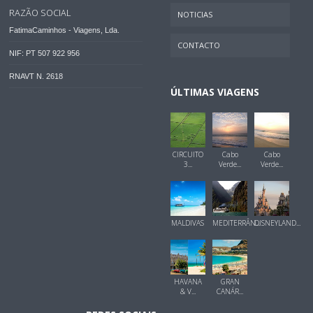
RAZÃO SOCIAL
NOTICIAS
FatimaCaminhos - Viagens, Lda.
CONTACTO
NIF: PT 507 922 956
RNAVT N. 2618
ÚLTIMAS VIAGENS
CIRCUITO
Cabo
Cabo
3...
Verde...
Verde...
MALDIVAS
MEDITERRÂN...
DISNEYLAND...
HAVANA
GRAN
& V...
CANÁR...