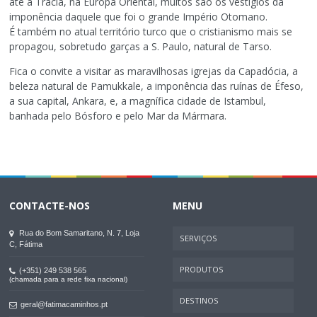
até à Trácia, na Europa Oriental, muitos são os vestígios da
imponência daquele que foi o grande Império Otomano.
É também no atual território turco que o cristianismo mais se
propagou, sobretudo garças a S. Paulo, natural de Tarso.
Fica o convite a visitar as maravilhosas igrejas da Capadócia, a
beleza natural de Pamukkale, a imponência das ruínas de Éfeso,
a sua capital, Ankara, e, a magnífica cidade de Istambul,
banhada pelo Bósforo e pelo Mar da Mármara.
CONTACTE-NOS
MENU
Rua do Bom Samaritano, N. 7, Loja
SERVIÇOS
C, Fátima
PRODUTOS
(+351) 249 538 565
(chamada para a rede fixa nacional)
DESTINOS
geral@fatimacaminhos.pt