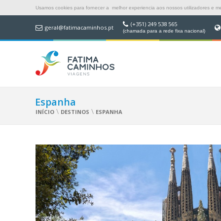
Usamos cookies para fornecer a melhor experiencia aos nossos utilizadores e mel
(+351) 249 538 565
geral@fatimacaminhos.pt
(chamada para a rede fixa nacional)
Espanha
\
\
INÍCIO
DESTINOS
ESPANHA