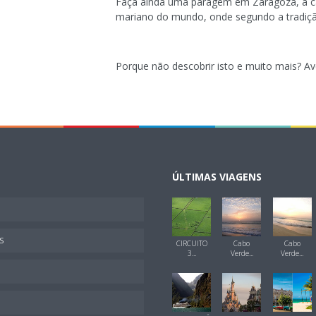
Faça ainda uma paragem em Zaragoza, a c
mariano do mundo, onde segundo a tradiçã
Porque não descobrir isto e muito mais? Av
ÚLTIMAS VIAGENS
S
CIRCUITO
Cabo
Cabo
3...
Verde...
Verde...