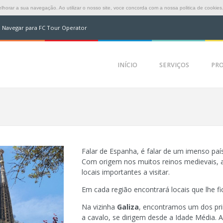
horar a sua navegação. Ao utilizar o nosso site, voce concorda com a nossa politica de cookies
Navegar para FC Tour Operator
INÍCIO
SERVIÇOS
PR
Falar de Espanha, é falar de um imenso país,
Com origem nos muitos reinos medievais,
locais importantes a visitar.
Em cada região encontrará locais que lhe f
Na vizinha
Galiza
, encontramos um dos pri
a cavalo, se dirigem desde a Idade Média.