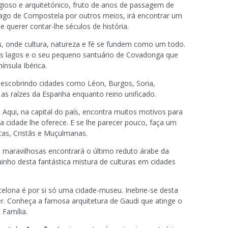
igioso e arquitetónico, fruto de anos de passagem de
ago de Compostela por outros meios, irá encontrar um
e querer contar-lhe séculos de história.
s
, onde cultura, natureza e fé se fundem como um todo.
s lagos e o seu pequeno santuário de Covadonga que
nsula Ibérica.
escobrindo cidades como Léon, Burgos, Soria,
 as raízes da Espanha enquanto reino unificado.
. Aqui, na capital do país, encontra muitos motivos para
a cidade lhe oferece. E se lhe parecer pouco, faça um
cas, Cristãs e Muçulmanas.
as maravilhosas encontrará o último reduto árabe da
inho desta fantástica mistura de culturas em cidades
celona é por si só uma cidade-museu. Inebrie-se desta
er. Conheça a famosa arquitetura de Gaudi que atinge o
Família.