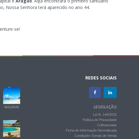
apital e
Aragão
. Aqui encontrará o primeiro santuário
o, Nossa Senhora terá aparecido no ano 44.
enture-se!
REDES SOCIAIS
LEGISLAÇÃO
MALDIVAS
Lei N. 144/2015
Política de Privacidade
Cofinanciado
Ficha de Informação Normalizada
Condições Gerais de Venda