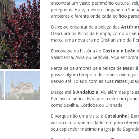
encontrar um vasto património cultural, rel
peregrinos. Hoje, mesmo chegando a Santi
ambiente diferente onde cada edifício parec
Deixe-se encantar pela beleza das
Astúria
Descubra os Picos da Europa, como os seu
marca uma nova era no Cristianismo da Pení
Envolva-se na história de
Castela e Leão
d
Salamanca, Ávila ou Segóvia. Aqui encontra
Perca-se de amores pela beleza de
Madrid
passar algum tempo a descobrir a vida que 
desvio até Toledo com as suas raízes Judai
Desça até à
Andaluzia
. Ali, além das prai
Península Ibérica. Não perca nem um pouqu
como Sevilha, Córdoba ou Granada.
E porque não uma visita à
Catalunha
? Bar
vasta cultura que a cidade tem para oferec
seu esplendor máximo na igreja da Sagrada 