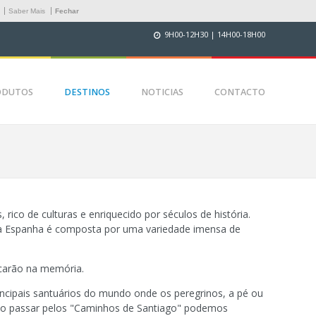
.
Saber Mais
Fechar
9H00-12H30 | 14H00-18H00
ODUTOS
DESTINOS
NOTICIAS
CONTACTO
 rico de culturas e enriquecido por séculos de história.
 a Espanha é composta por uma variedade imensa de
icarão na memória.
ncipais santuários do mundo onde os peregrinos, a pé ou
 Ao passar pelos "Caminhos de Santiago" podemos