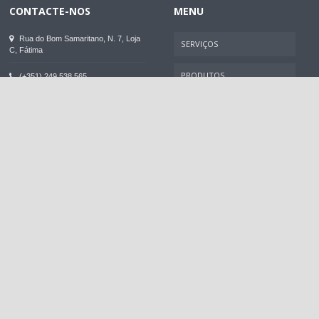
CONTACTE-NOS
MENU
Rua do Bom Samaritano, N. 7, Loja
SERVIÇOS
C, Fátima
PRODUTOS
(+351) 249 538 565
(chamada para a rede fixa nacional)
DESTINOS
geral@fatimacaminhos.pt
RAZÃO SOCIAL
NOTICIAS
FatimaCaminhos - Viagens, Lda.
CONTACTO
NIF: PT 507 922 956
RNAVT N. 2618
ÚLTIMAS VIAGENS
CIRCUITO
Cabo
Cabo
3...
Verde...
Verde...