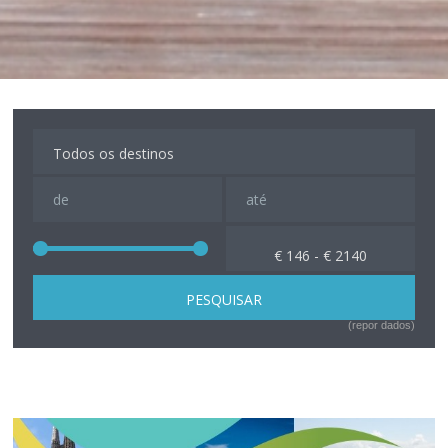
€ 146 - € 2140
(repor dados)