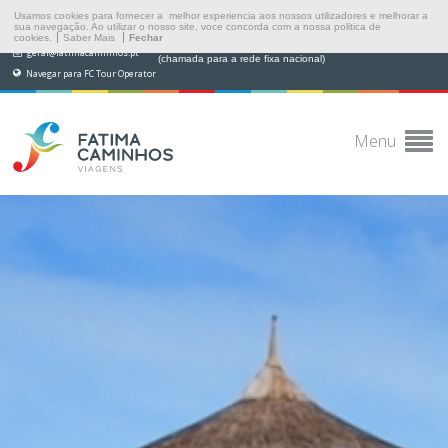
Usamos cookies para fornecer a melhor experiencia aos nossos utilizadores e melhorar a
sua navegação. Ao utilizar o nosso site, voce concorda com a nossa politica de
cookies.
Saber Mais
Fechar
(+351) 249 538 565
geral@fatimacaminhos.pt
(chamada para a rede fixa nacional)
Navegar para FC Tour Operator
Menu