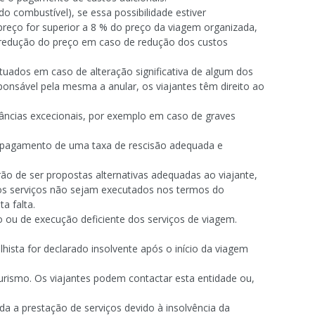
 combustível), se essa possibilidade estiver
preço for superior a 8 % do preço da viagem organizada,
ma redução do preço em caso de redução dos custos
tuados em caso de alteração significativa de algum dos
onsável pela mesma a anular, os viajantes têm direito ao
tâncias excecionais, por exemplo em caso de graves
 o pagamento de uma taxa de rescisão adequada e
rão de ser propostas alternativas adequadas ao viajante,
 os serviços não sejam executados nos termos do
a falta.
ou de execução deficiente dos serviços de viagem.
hista for declarado insolvente após o início da viagem
rismo. Os viajantes podem contactar esta entidade ou,
ada a prestação de serviços devido à insolvência da