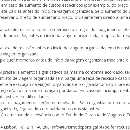
m caso de aumento de custos específicos (por exemplo, do preço do
 até 20 dias antes do início da viagem organizada. Se o aumento do 
e reservar o direito de aumentar o preço, o viajante tem direito a u
a taxa de rescisão e obter o reembolso integral dos pagamentos efe
do preço. Se, antes do início da viagem organizada, o operador resp
a taxa de rescisão antes do início da viagem organizada, em circuns
 a viagem organizada.
 a qualquer momento antes do início da viagem organizada mediante
vel prestar elementos significativos da mesma conforme acordado, te
contrato de viagem organizada sem pagar uma taxa de rescisão caso
mente a execução da viagem organizada e o organizador não supra est
reço e/ou a uma indemnização por danos em caso de incumprimento 
te estiver em dificuldades.
vente, os pagamentos serão reembolsados. Se o organizador ou o retal
rganizada, é garantido o repatriamento dos viajantes.
ão em caso de insolvência com o Fundo de Garantia de Viagens e Tu
124 Lisboa, Tel. 211 140 200, info@turismodeportugal.pt) se for recus