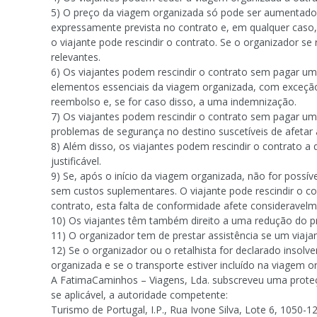
5) O preço da viagem organizada só pode ser aumentado e
expressamente prevista no contrato e, em qualquer caso,
o viajante pode rescindir o contrato. Se o organizador s
relevantes.
6) Os viajantes podem rescindir o contrato sem pagar um
elementos essenciais da viagem organizada, com exceção 
reembolso e, se for caso disso, a uma indemnização.
7) Os viajantes podem rescindir o contrato sem pagar um
problemas de segurança no destino suscetíveis de afetar
8) Além disso, os viajantes podem rescindir o contrato
justificável.
9) Se, após o início da viagem organizada, não for possí
sem custos suplementares. O viajante pode rescindir o 
contrato, esta falta de conformidade afete consideravel
10) Os viajantes têm também direito a uma redução do p
11) O organizador tem de prestar assistência se um viajan
12) Se o organizador ou o retalhista for declarado insol
organizada e se o transporte estiver incluído na viagem o
A FatimaCaminhos – Viagens, Lda. subscreveu uma proteç
se aplicável, a autoridade competente:
Turismo de Portugal, I.P., Rua Ivone Silva, Lote 6, 1050-