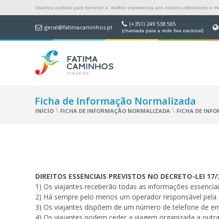
Usamos cookies para fornecer a melhor experiencia aos nossos utilizadores e mel
(+351) 249 538 565
geral@fatimacaminhos.pt
(chamada para a rede fixa nacional)
Ficha de Informação Normalizada
\
\
INÍCIO
FICHA DE INFORMAÇÃO NORMALIZADA
FICHA DE IN
DIREITOS ESSENCIAIS PREVISTOS NO DECRETO-LEI 17/
1) Os viajantes receberão todas as informações essencia
2) Há sempre pelo menos um operador responsável pela c
3) Os viajantes dispõem de um número de telefone de e
4) Os viajantes podem ceder a viagem organizada a outr