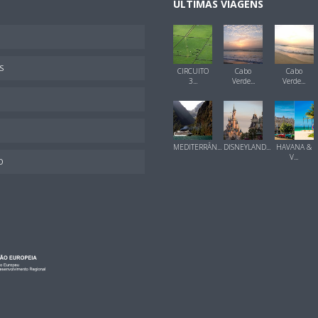
ÚLTIMAS VIAGENS
S
CIRCUITO
Cabo
Cabo
3...
Verde...
Verde...
MEDITERRÂN...
DISNEYLAND...
HAVANA &
V...
O