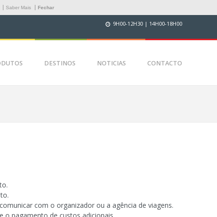
.
Saber Mais
Fechar
9H00-12H30 | 14H00-18H00
ODUTOS
DESTINOS
NOTICIAS
CONTACTO
to.
to.
comunicar com o organizador ou a agência de viagens.
e o pagamento de custos adicionais.