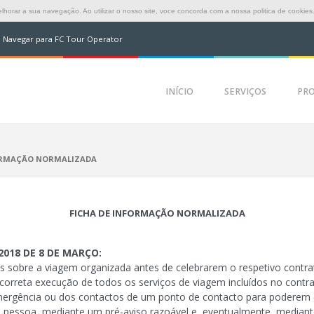
horar a sua navegação. Ao utilizar o nosso site, voce concorda com a nossa politica de cookies
Navegar para FC Tour Operator
INÍCIO
SERVIÇOS
PR
FORMAÇÃO NORMALIZADA
FICHA DE INFORMAÇÃO NORMALIZADA
2018 DE 8 DE MARÇO:
is sobre a viagem organizada antes de celebrarem o respetivo contra
orreta execução de todos os serviços de viagem incluídos no contra
mergência ou dos contactos de um ponto de contacto para poderem 
a pessoa, mediante um pré-aviso razoável e, eventualmente, mediant